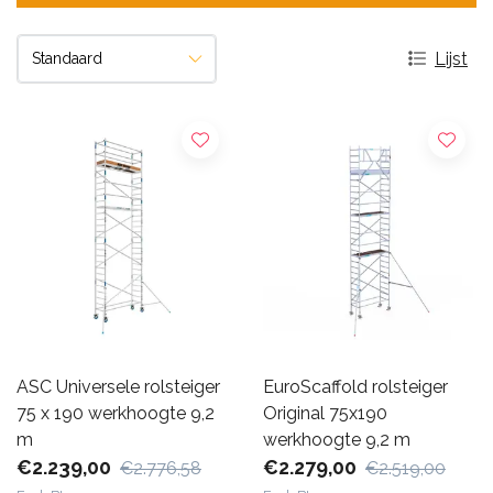
Lijst
ASC Universele rolsteiger
EuroScaffold rolsteiger
75 x 190 werkhoogte 9,2
Original 75x190
m
werkhoogte 9,2 m
€2.239,00
€2.279,00
€2.776,58
€2.519,00