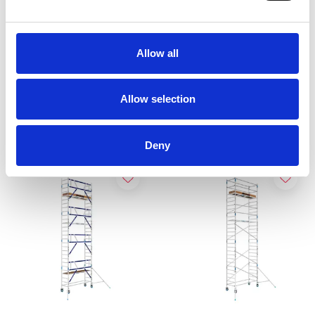
ASC Universele rolsteiger
EuroScaffold rolsteiger
75 x 305 werkhoogte 9,2
Original 75x305
m
werkhoogte 9,2 m
Allow all
€2.469,00
€2.599,00
€3.054,68
€3.069,00
Excl. Btw
Excl. Btw
Allow selection
Bekijk product
Bekijk product
Deny