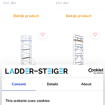
Excl. Btw
Excl. Btw
Bekijk product
Bekijk product
Consent
Details
About
EuroScaffold rolsteiger
ASC rolsteiger AGS Pro
Original 75x250
enkelzijdig 75 x 250 x 9,2
werkhoogte 9,2 m
m werkhoogte
This website uses cookies
€2.439,00
€2.889,00
€2.629,00
€3.578,19