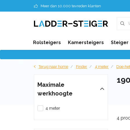
Meer dan 10.000 tevreden klanten
Rolsteigers
Kamersteigers
Steiger
Terug naar home
Finder
4 meter
Doe-het
19
Maximale
werkhoogte
4 meter
4 pro