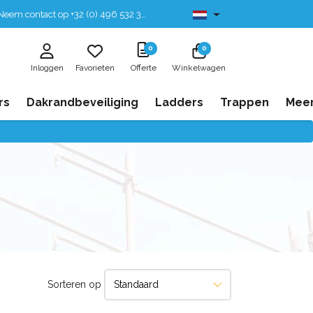
eem contact op +32 (0) 496 532 330
Leverbaar uit voorraad
0
0
Inloggen
Favorieten
Offerte
Winkelwagen
rs
Dakrandbeveiliging
Ladders
Trappen
Mee
Sorteren op