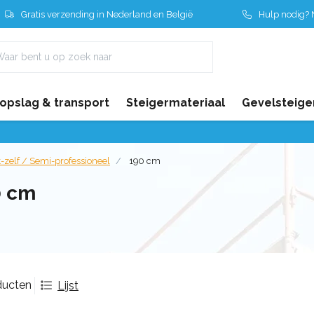
Gratis verzending in Nederland en België
Hulp nodig? N
 opslag & transport
Steigermateriaal
Gevelsteige
-zelf / Semi-professioneel
190 cm
0 cm
ducten
Lijst