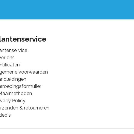
lantenservice
antenservice
er ons
rtificaten
lgemene voorwaarden
ndleidingen
rroepingsformulier
etaalmethoden
ivacy Policy
rzenden & retourneren
deo's