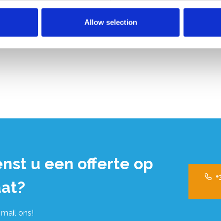
,00
€1.175,53
Excl. Btw
Allow selection
Bekijk product
nst u een offerte op
+
at?
 mail ons!