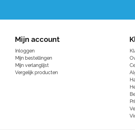
Mijn account
K
Inloggen
Kl
Mijn bestellingen
Ov
Mijn verlanglijst
Ce
Vergelijk producten
A
Ha
He
B
Pr
Ve
Vi