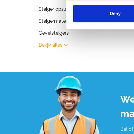
€949
Steiger opslag & transport
Deny
Steigermateriaal
Gevelsteigers
Bekijk alles
We
ma
Bel of