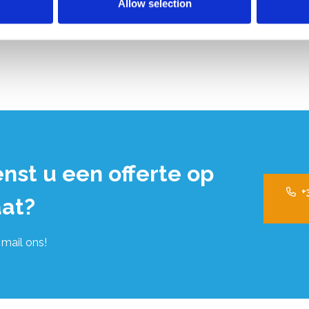
Allow selection
nst u een offerte op
+
at?
 mail ons!