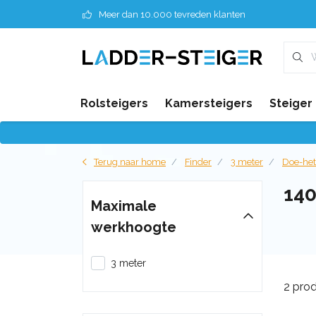
Meer dan 10.000 tevreden klanten
Rolsteigers
Kamersteigers
Steiger
Terug naar home
Finder
3 meter
Doe-het
14
Maximale
werkhoogte
3 meter
2 pro