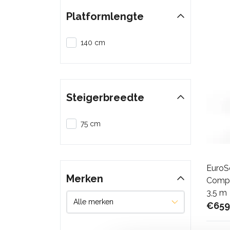
Platformlengte
140 cm
Steigerbreedte
75 cm
EuroS
Merken
Compa
3,5 m
€659