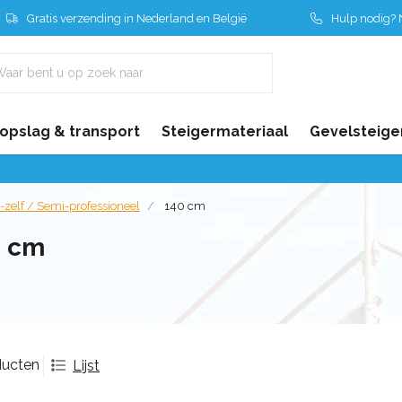
Gratis verzending in Nederland en België
Hulp nodig? N
 opslag & transport
Steigermateriaal
Gevelsteige
-zelf / Semi-professioneel
140 cm
0 cm
ducten
Lijst