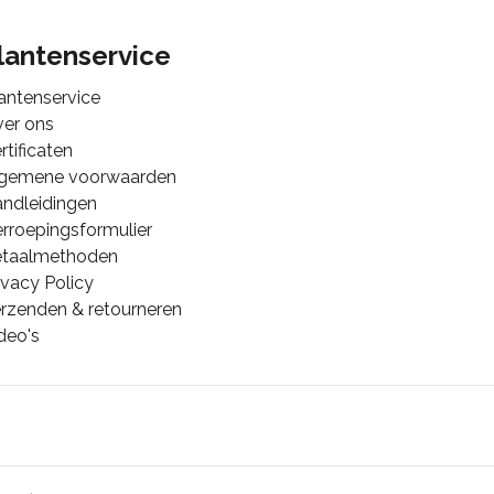
lantenservice
antenservice
er ons
rtificaten
lgemene voorwaarden
ndleidingen
rroepingsformulier
etaalmethoden
ivacy Policy
rzenden & retourneren
deo's