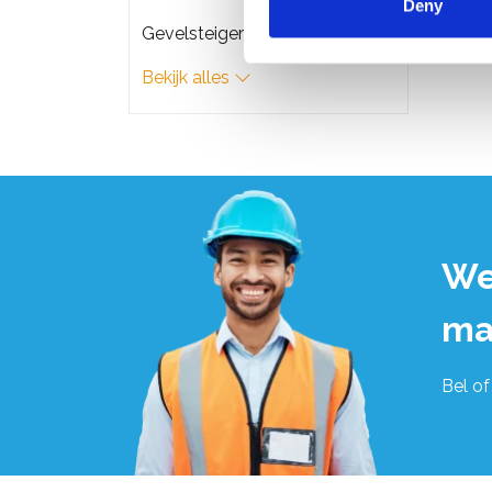
Deny
Gevelsteigers
Bekijk alles
We
ma
Bel of