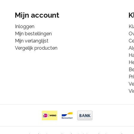
Mijn account
K
Inloggen
Kl
Mijn bestellingen
Ov
Mijn verlanglijst
Ce
Vergelijk producten
A
Ha
He
B
Pr
Ve
Vi