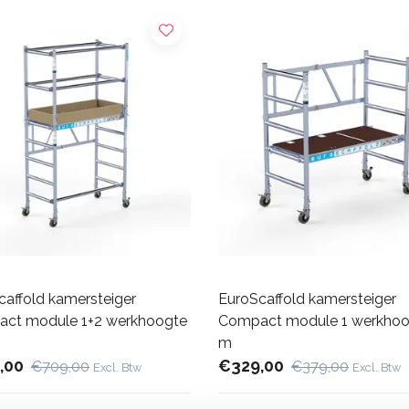
caffold kamersteiger
EuroScaffold kamersteiger
ct module 1+2 werkhoogte
Compact module 1 werkhoo
m
,00
€329,00
€709,00
€379,00
Excl. Btw
Excl. Btw