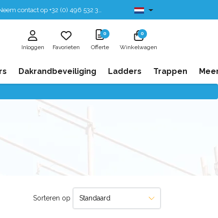
eem contact op +32 (0) 496 532 330
Leverbaar uit voorraad
0
0
Inloggen
Favorieten
Offerte
Winkelwagen
rs
Dakrandbeveiliging
Ladders
Trappen
Mee
Sorteren op