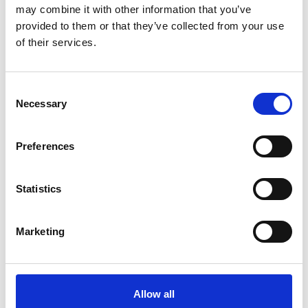
may combine it with other information that you’ve
Bekijk product
Bekijk product
provided to them or that they’ve collected from your use
of their services.
Consent
Necessary
Selection
Preferences
Statistics
EuroScaffold rolsteiger
ASC rolsteiger AGS Pro
Marketing
Original 135x190
dubbelzijdig 75 x 190 x 9,2
werkhoogte 9,2 m
m werkhoogte
€2.849,00
€3.479,00
€3.532,43
€4.312,78
Excl. Btw
Excl. Btw
Allow all