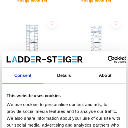
Bekijk product
Bekijk product
Consent
Details
About
EuroScaffold rolsteiger
EuroScaffold rolsteiger
Original 90x190
Original 75x190
This website uses cookies
werkhoogte 9,2 m
werkhoogte 9,2 m
We use cookies to personalise content and ads, to
€2.409,00
€2.279,00
€2.981,72
€2.519,00
provide social media features and to analyse our traffic.
Excl. Btw
Excl. Btw
We also share information about your use of our site with
our social media, advertising and analytics partners who