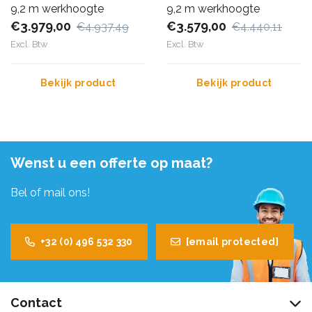
9,2 m werkhoogte
9,2 m werkhoogte
€3.979,00
€3.579,00
€4.937,49
€4.440,11
Excl. Btw
Excl. Btw
Bekijk product
Bekijk product
Wenst u een offerte op maat?
Bel of mail ons!
+32 (0) 496 532 330
[email protected]
Contact