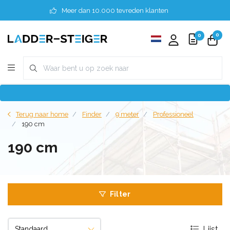
Meer dan 10.000 tevreden klanten
0
0
Terug naar home
Finder
9 meter
Professioneel
190 cm
190 cm
Filter
Lijst