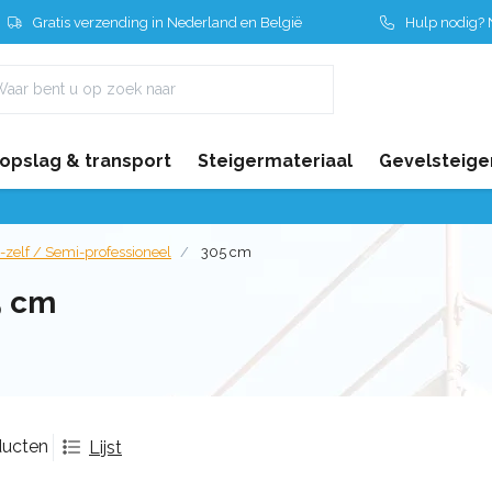
Gratis verzending in Nederland en België
Hulp nodig? N
 opslag & transport
Steigermateriaal
Gevelsteige
-zelf / Semi-professioneel
305 cm
5 cm
ducten
Lijst