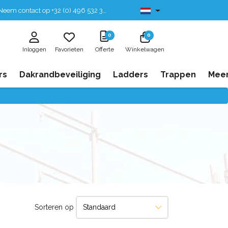
eem contact op +32 (0) 496 532 330
Leverbaar uit voorraad
0
0
Inloggen
Favorieten
Offerte
Winkelwagen
rs
Dakrandbeveiliging
Ladders
Trappen
Mee
Sorteren op