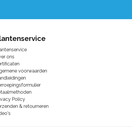
lantenservice
antenservice
er ons
rtificaten
lgemene voorwaarden
ndleidingen
rroepingsformulier
etaalmethoden
ivacy Policy
rzenden & retourneren
deo's