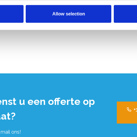
Allow selection
nst u een offerte op
+
at?
 mail ons!