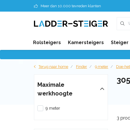
Meer dan 10.000 tevreden klanten
Rolsteigers
Kamersteigers
Steiger
Terug naar home
Finder
9 meter
Doe-het
30
Maximale
werkhoogte
9 meter
3 pro