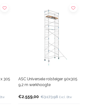
 x 305
ASC Universele rolsteiger 90x305
9,2 m werkhoogte
€2.559,00
€3.173,98
 Btw
Excl. Btw