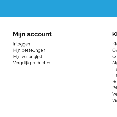
Mijn account
K
Inloggen
Kl
Mijn bestellingen
Ov
Mijn verlanglijst
Ce
Vergelijk producten
A
Ha
He
B
Pr
Ve
Vi