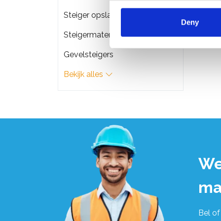
Steiger opslag & transport
Deny
Steigermateriaal
Gevelsteigers
Bekijk alles
We
ma
Bel of