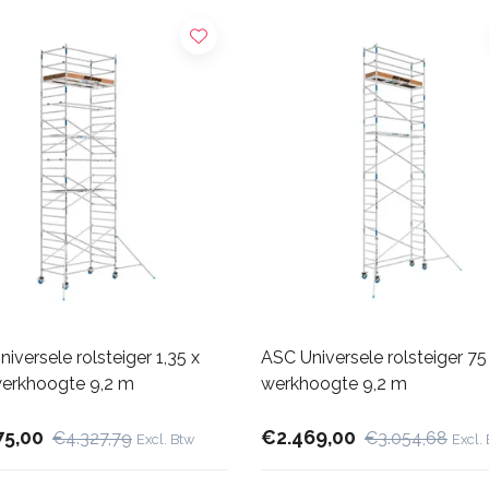
iversele rolsteiger 1,35 x
ASC Universele rolsteiger 75
werkhoogte 9,2 m
werkhoogte 9,2 m
75,00
€2.469,00
€4.327,79
€3.054,68
Excl. Btw
Excl.