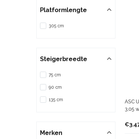
Platformlengte
305 cm
Steigerbreedte
75 cm
90 cm
135 cm
ASC Un
3,05 
€3.4
Merken