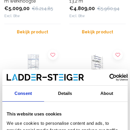
m werkhoogte
13,2 m
€5.009,00
€4.809,00
€6.214,85
€5.960,94
Excl. Btw
Excl. Btw
Bekijk product
Bekijk product
Consent
Details
About
This website uses cookies
EuroScaffold rolsteiger
ASC rolsteiger AGS Pro
We use cookies to personalise content and ads, to
Original 135x250
enkelzijdig 135 x 250 x 13,2