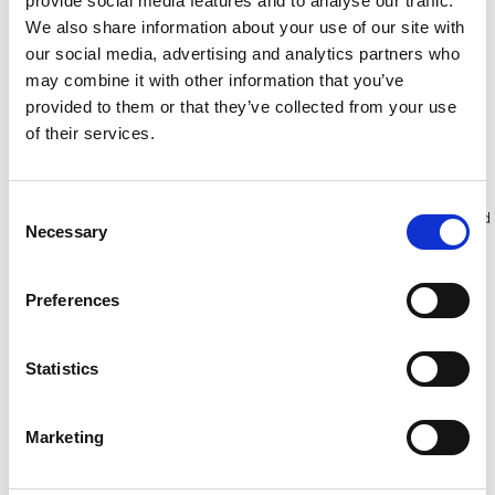
provide social media features and to analyse our traffic.
werkhoogte 13,2 m
m werkhoogte
We also share information about your use of our site with
€4.239,00
€5.289,00
€5.248,86
€6.554,89
our social media, advertising and analytics partners who
Excl. Btw
Excl. Btw
may combine it with other information that you’ve
provided to them or that they’ve collected from your use
of their services.
Bekijk product
Bekijk product
Consent
Meer dan 10.000 tevreden
Gratis verzending in Nederland
Necessary
Selection
klanten
en België
Preferences
Statistics
Marketing