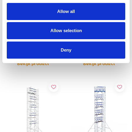
Allow all
ASC Universele rolsteiger
EuroScaffold rolsteiger
1,35 x 3,05 werkhoogte
Original 135x305
Allow selection
13,2 m
werkhoogte 13,2 m
€5.119,00
€4.569,00
€6.346,76
€5.659,92
Excl. Btw
Excl. Btw
Deny
Bekijk product
Bekijk product