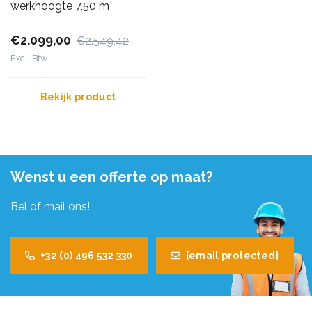
werkhoogte 7,50 m
€2.099,00
€2.549,42
Excl. Btw
Bekijk product
Wenst u een offerte op maat?
Bel of mail ons!
+32 (0) 496 532 330
[email protected]