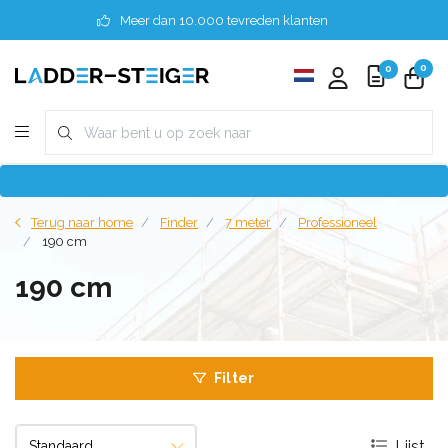
Meer dan 10.000 tevreden klanten
0
0
Terug naar home
Finder
7 meter
Professioneel
190 cm
190 cm
Filter
Lijst