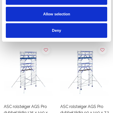
7,50 m
m werkhoogte
€1.759,00
€2.709,00
€2.100,50
€3.356,50
Allow selection
Excl. Btw
Excl. Btw
Bekijk product
Bekijk product
Deny
ASC rolsteiger AGS Pro
ASC rolsteiger AGS Pro
dubbelzijdig 135 x 190 x
dubbelzijdig 90 x 190 x 7,2