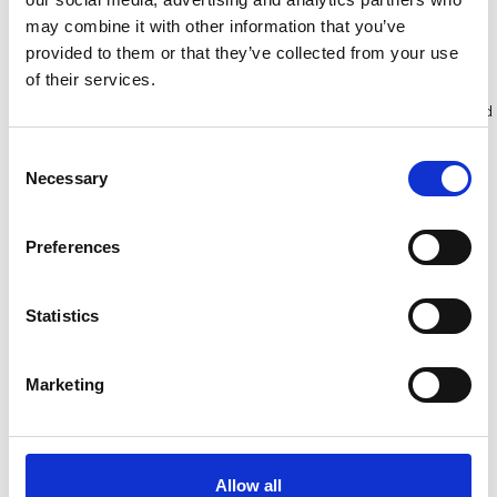
may combine it with other information that you’ve
Bekijk product
Bekijk product
provided to them or that they’ve collected from your use
of their services.
Meer dan 10.000 tevreden
Gratis verzending in Nederland
klanten
en België
Consent
Necessary
Selection
Preferences
Statistics
Marketing
Kamersteiger
ASC rolsteiger AGS Pro
Euroscaffold werkhoogte
dubbelzijdig 75 x 190 x 7,2
Allow all