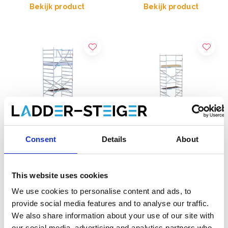
Bekijk product
Bekijk product
Consent
Details
About
EuroScaffold rolsteiger
Kamersteiger
Original 135x190
EuroScaffold 90x190
This website uses cookies
werkhoogte 7,2 m
werkhoogte 7,5 m
We use cookies to personalise content and ads, to
€2.309,00
€1.827,00
€2.863,91
€2.228,49
provide social media features and to analyse our traffic.
Excl. Btw
Excl. Btw
We also share information about your use of our site with
our social media, advertising and analytics partners who