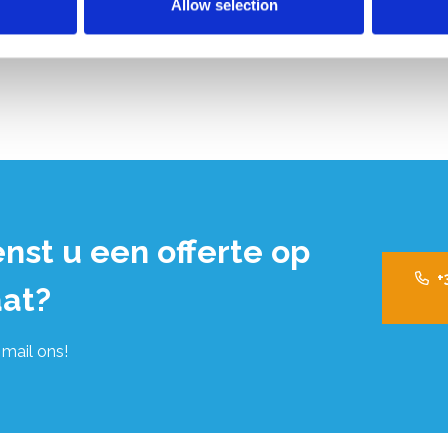
Allow selection
nst u een offerte op
+
at?
 mail ons!