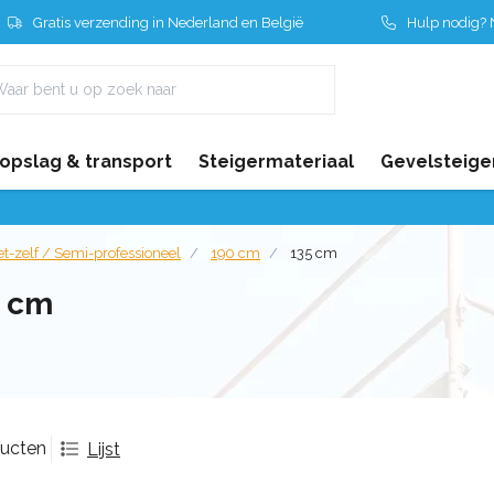
Gratis verzending in Nederland en België
Hulp nodig? N
 opslag & transport
Steigermateriaal
Gevelsteige
t-zelf / Semi-professioneel
190 cm
135 cm
5 cm
ducten
Lijst