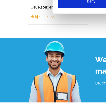
Deny
Gevelsteigers
Bekijk alles
We
ma
Bel of