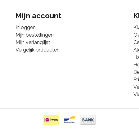
Mijn account
K
Inloggen
Kl
Mijn bestellingen
Ov
Mijn verlanglijst
Ce
Vergelijk producten
A
Ha
He
B
Pr
Ve
Vi