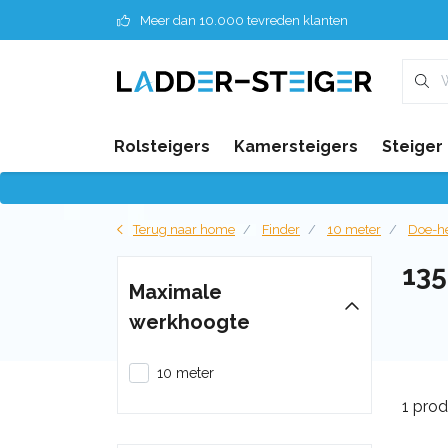
Meer dan 10.000 tevreden klanten
Rolsteigers
Kamersteigers
Steiger
Terug naar home
Finder
10 meter
Doe-he
13
Maximale
werkhoogte
10 meter
1 pro