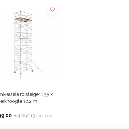
iversele rolsteiger 1,35 x
werkhoogte 10,2 m
99,00
€4.092,13
Excl. Btw