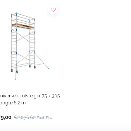
iversele rolsteiger 75 x 305
oogte 6,2 m
79,00
€2.076,62
Excl. Btw