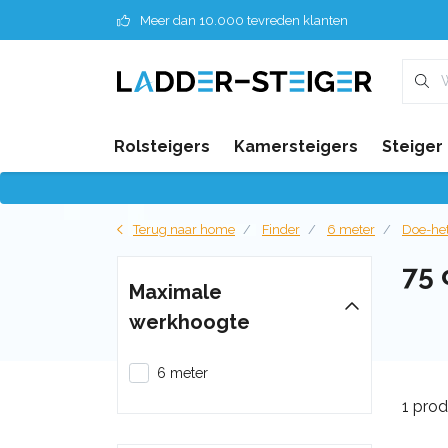
Meer dan 10.000 tevreden klanten
Rolsteigers
Kamersteigers
Steiger
Terug naar home
Finder
6 meter
Doe-het
75
Maximale
werkhoogte
6 meter
1 pro