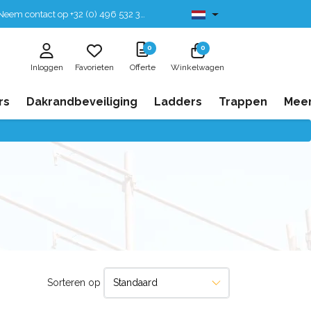
eem contact op +32 (0) 496 532 330
Leverbaar uit voorraad
0
0
Inloggen
Favorieten
Offerte
Winkelwagen
rs
Dakrandbeveiliging
Ladders
Trappen
Mee
Sorteren op