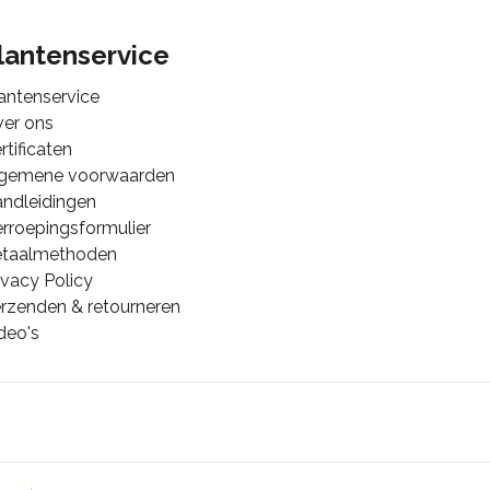
lantenservice
antenservice
er ons
rtificaten
lgemene voorwaarden
ndleidingen
rroepingsformulier
etaalmethoden
ivacy Policy
rzenden & retourneren
deo's