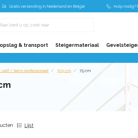
Gratis verzending in Nederland en België
Hulp nodig? N
 opslag & transport
Steigermateriaal
Gevelsteige
-zelf / Semi-professioneel
305 cm
75 cm
 cm
ducten
Lijst