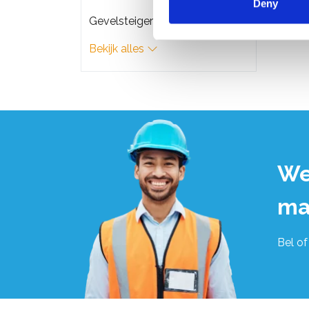
Deny
Gevelsteigers
Bekijk alles
We
ma
Bel of