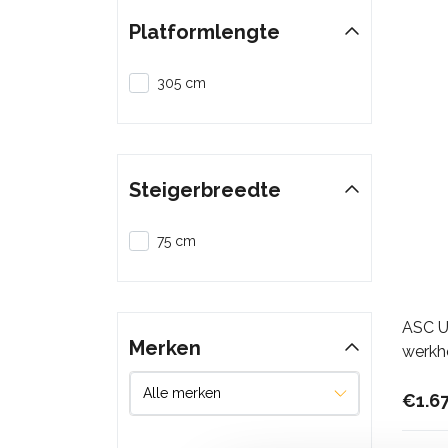
Platformlengte
305 cm
Steigerbreedte
75 cm
ASC Un
Merken
werkh
€1.6