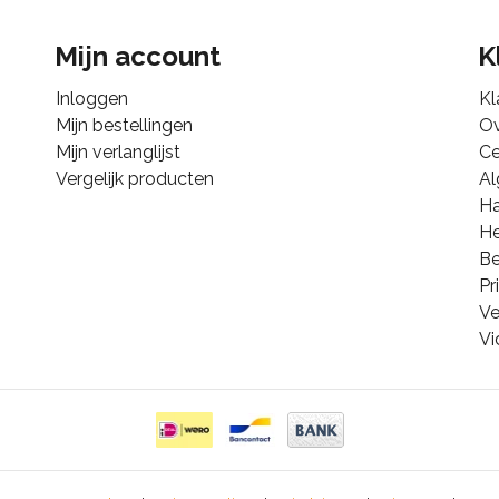
Mijn account
K
Inloggen
Kl
Mijn bestellingen
Ov
Mijn verlanglijst
Ce
Vergelijk producten
A
Ha
He
B
Pr
Ve
Vi