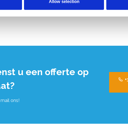
Allow selection
nst u een offerte op
+
at?
 mail ons!