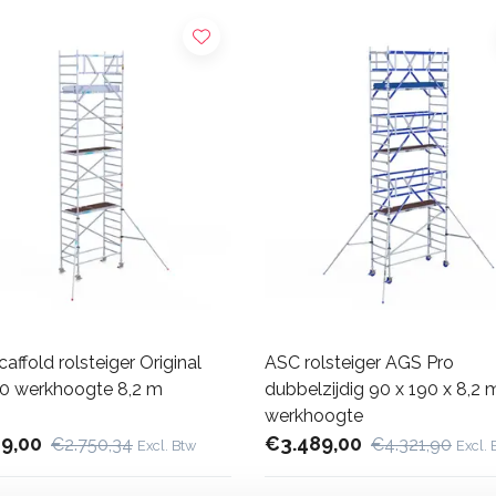
affold rolsteiger Original
ASC rolsteiger AGS Pro
0 werkhoogte 8,2 m
dubbelzijdig 90 x 190 x 8,2 
werkhoogte
19,00
€3.489,00
€2.750,34
€4.321,90
Excl. Btw
Excl. 