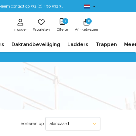
eem contact op +32 (0) 496 532 330
Leverbaar uit voorraad
0
0
Inloggen
Favorieten
Offerte
Winkelwagen
rs
Dakrandbeveiliging
Ladders
Trappen
Mee
Sorteren op