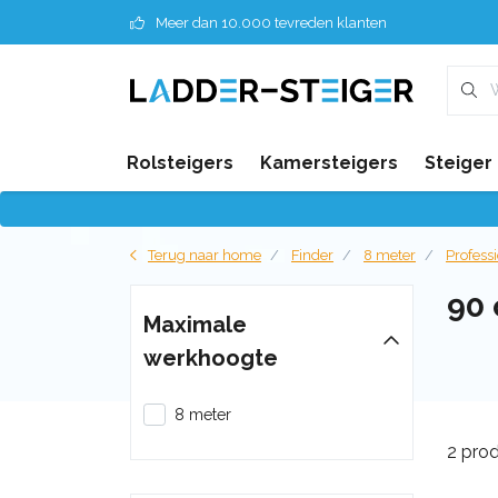
Meer dan 10.000 tevreden klanten
Rolsteigers
Kamersteigers
Steiger
Terug naar home
Finder
8 meter
Profess
90
Maximale
werkhoogte
8 meter
2 pro