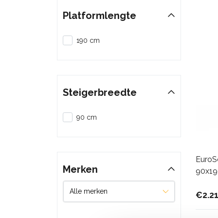
Platformlengte
190 cm
Steigerbreedte
90 cm
EuroSc
Merken
90x19
€2.2