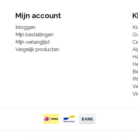
Mijn account
K
Inloggen
Kl
Mijn bestellingen
Ov
Mijn verlanglijst
Ce
Vergelijk producten
A
Ha
He
B
Pr
Ve
Vi