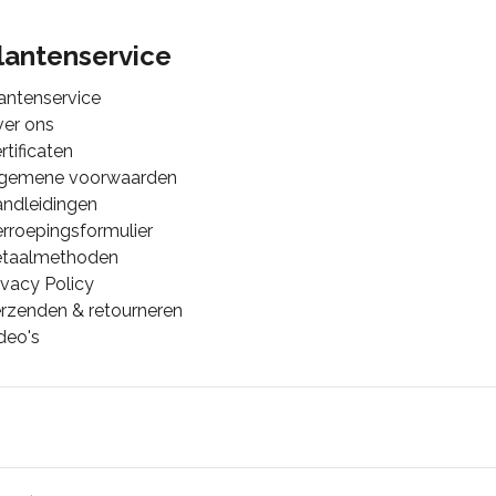
lantenservice
antenservice
er ons
rtificaten
lgemene voorwaarden
ndleidingen
rroepingsformulier
etaalmethoden
ivacy Policy
rzenden & retourneren
deo's