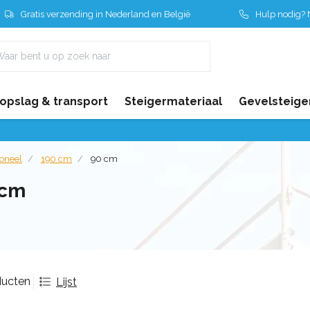
Gratis verzending in Nederland en België
Hulp nodig? N
 opslag & transport
Steigermateriaal
Gevelsteige
ioneel
190 cm
90 cm
 cm
ducten
Lijst