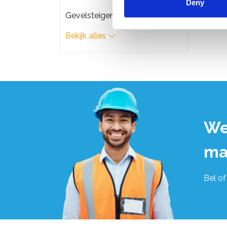
Deny
Gevelsteigers
Bekijk alles
We
ma
Bel of