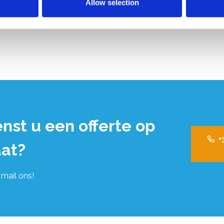
Allow selection
nst u een offerte op
+
at?
 mail ons!