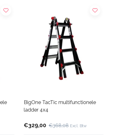
ele
BigOne TacTic multifunctionele
ladder 4x4
€329,00
€368,08
Excl. Btw