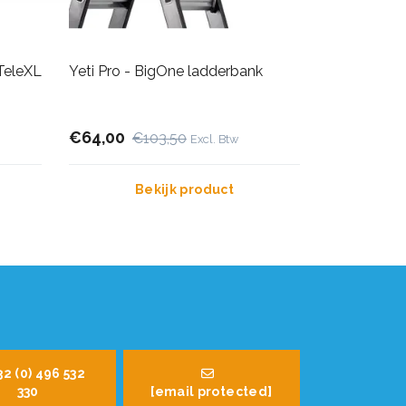
TeleXL
Yeti Pro - BigOne ladderbank
€64,00
€103,50
Excl. Btw
Bekijk product
32 (0) 496 532
330
[email protected]