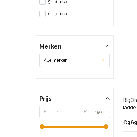
5 - 6 meter
6 - 7 meter
Merken
Prijs
BigOn
ladde
€
€
€369