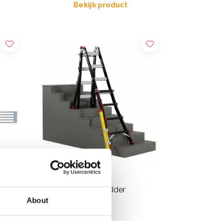
Bekijk product
TeleXL
Yeti Pro - BigOne ladder
About
boomverlenging