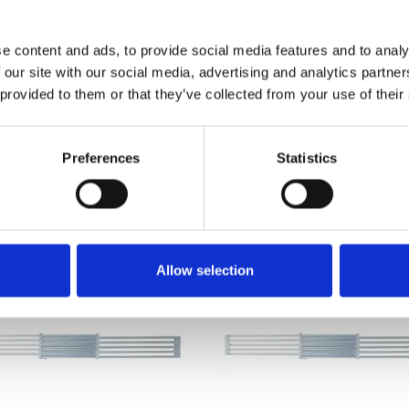
,00
€329,00
€283,55
€363,80
Excl. Btw
Excl. Btw
e content and ads, to provide social media features and to analy
Bekijk product
Bekijk product
 our site with our social media, advertising and analytics partn
 provided to them or that they’ve collected from your use of their
er dan 10.000 tevreden klanten
Gratis verzending in Nederland 
Preferences
Statistics
Allow selection