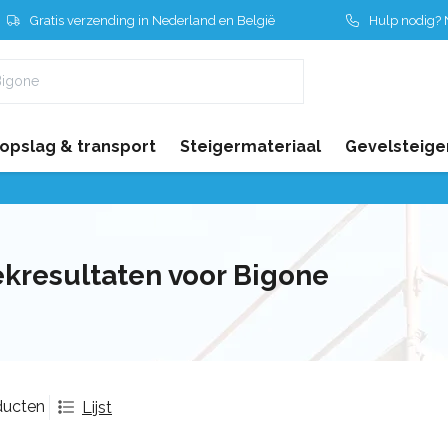
Gratis verzending in Nederland en België
Hulp nodig? N
 opslag & transport
Steigermateriaal
Gevelsteige
kresultaten voor Bigone
ducten
Lijst