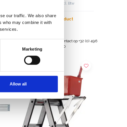
€79,00
€105,50
Excl. Btw
se our traffic. We also share
Bekijk product
ers who may combine it with
 services.
en België
Hulp nodig? Neem contact op +32 (0) 496
532 330
Marketing
Allow all