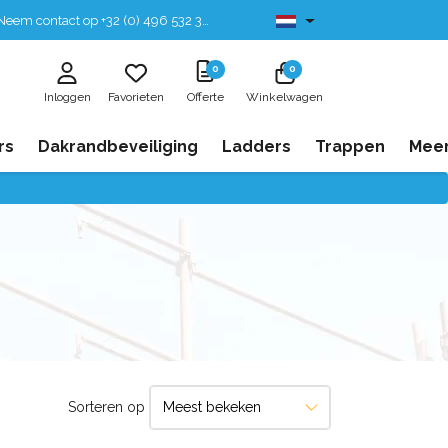
eem contact op +32 (0) 496 532 330
Leverbaar uit voorraad
0
0
Inloggen
Favorieten
Offerte
Winkelwagen
rs
Dakrandbeveiliging
Ladders
Trappen
Mee
Sorteren op