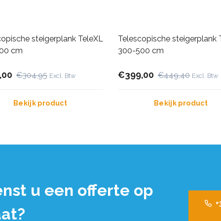
copische steigerplank TeleXL
Telescopische steigerplank 
300 cm
300-500 cm
,00
€399,00
€304,95
€449,40
Excl. Btw
Excl. Btw
Bekijk product
Bekijk product
nst u een offerte op
+
at?