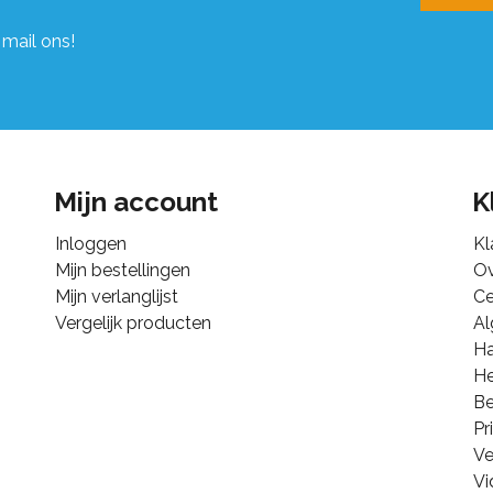
 mail ons!
Mijn account
K
Inloggen
Kl
Mijn bestellingen
Ov
Mijn verlanglijst
Ce
Vergelijk producten
A
Ha
He
B
Pr
Ve
Vi