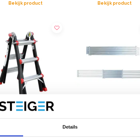
Bekijk product
Bekijk product
e TacTic multifunctionele
Telescopische steigerplank 
Details
r 4x3
250-400 cm