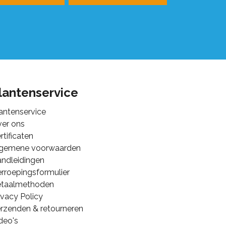
lantenservice
antenservice
er ons
rtificaten
lgemene voorwaarden
ndleidingen
rroepingsformulier
etaalmethoden
ivacy Policy
rzenden & retourneren
deo's