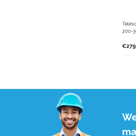
Teles
200-
€279
We
ma