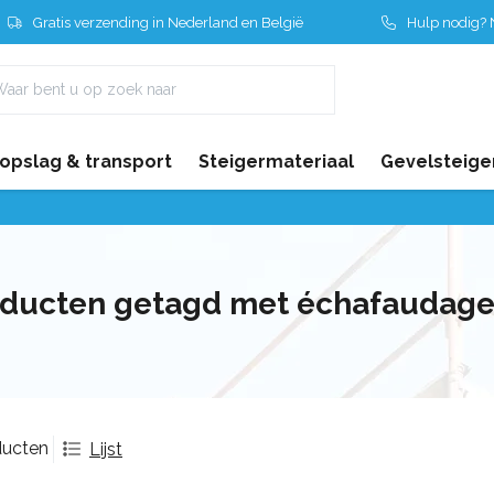
Gratis verzending in Nederland en België
Hulp nodig? N
 opslag & transport
Steigermateriaal
Gevelsteige
n
ducten getagd met échafaudage 
ducten
Lijst