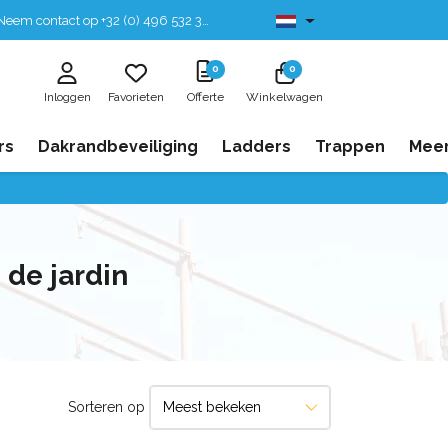
eem contact op +32 (0) 496 532 330
Leverbaar uit voorraad
0
0
Inloggen
Favorieten
Offerte
Winkelwagen
rs
Dakrandbeveiliging
Ladders
Trappen
Mee
de jardin
Sorteren op