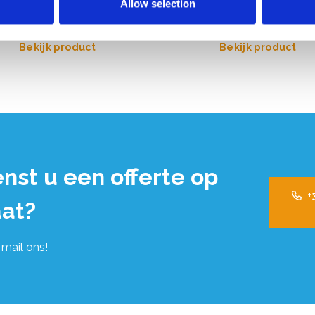
Allow selection
,00
€249,00
Excl. Btw
Excl. Btw
Bekijk product
Bekijk product
nst u een offerte op
+
at?
 mail ons!