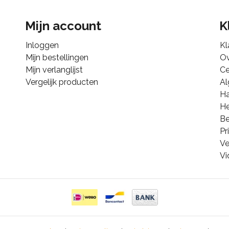
Mijn account
K
Inloggen
Kl
Mijn bestellingen
Ov
Mijn verlanglijst
Ce
Vergelijk producten
A
Ha
He
B
Pr
Ve
Vi