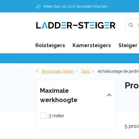
Meer dan 10.000 tevreden klanten
Rolsteigers
Kamersteigers
Steiger
Terug naar home
Tags
échafaudage de jardi
Pro
Maximale
werkhoogte
3 meter
5 pro