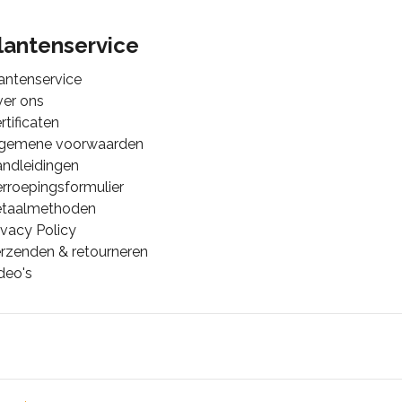
lantenservice
antenservice
er ons
rtificaten
lgemene voorwaarden
ndleidingen
rroepingsformulier
etaalmethoden
ivacy Policy
rzenden & retourneren
deo's