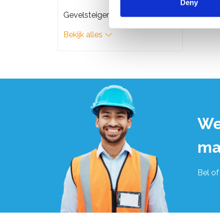
Deny
€225
Gevelsteigers
Bekijk alles
We
ma
Bel of