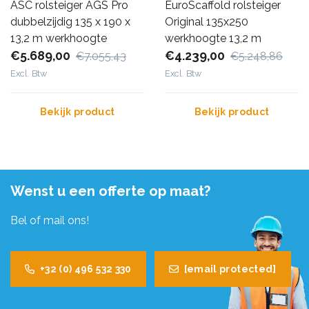
ASC rolsteiger AGS Pro
EuroScaffold rolsteiger
dubbelzijdig 135 x 190 x
Original 135x250
13,2 m werkhoogte
werkhoogte 13,2 m
€5.689,00
€4.239,00
€7.055,43
€5.248,86
Excl. Btw
Excl. Btw
Bekijk product
Bekijk product
Wenst u een offerte op maat?
Bel of mail ons!
+32 (0) 496 532 330
[email protected]