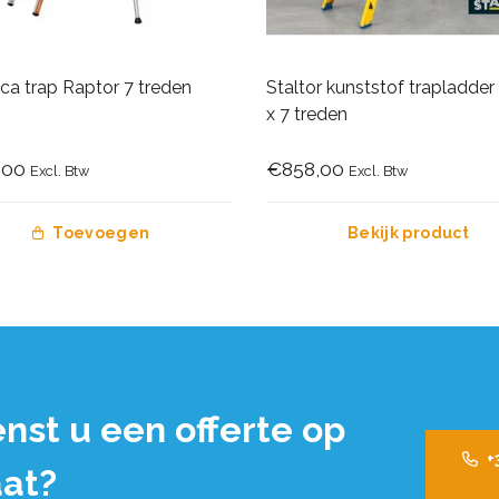
ca trap Raptor 7 treden
Staltor kunststof trapladde
x 7 treden
,00
€858,00
Excl. Btw
Excl. Btw
Toevoegen
Bekijk product
nst u een offerte op
+
at?