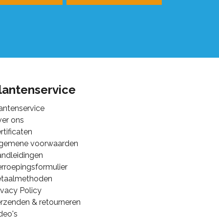
lantenservice
antenservice
er ons
rtificaten
lgemene voorwaarden
ndleidingen
rroepingsformulier
etaalmethoden
ivacy Policy
rzenden & retourneren
deo's