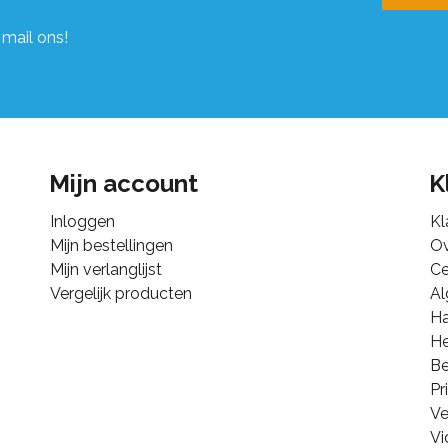
 mail ons!
Mijn account
K
Inloggen
Kl
Mijn bestellingen
Ov
Mijn verlanglijst
Ce
Vergelijk producten
A
Ha
He
B
Pr
Ve
Vi