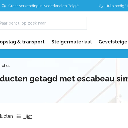
Gratis verzending in Nederland en België
Hulp nodig? N
 opslag & transport
Steigermateriaal
Gevelsteige
arches
ducten getagd met escabeau si
ducten
Lijst