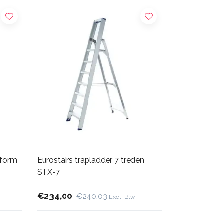
tform
Eurostairs trapladder 7 treden
STX-7
€234,00
€240,03
Excl. Btw