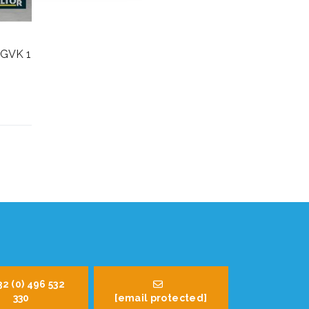
r GVK 1
32 (0) 496 532
330
[email protected]