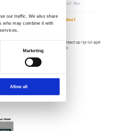
€273,00
€295,55
Excl. Btw
se our traffic. We also share
Bekijk product
ers who may combine it with
 services.
en België
Hulp nodig? Neem contact op +32 (0) 496
532 330
Marketing
Allow all