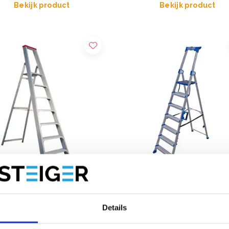
Bekijk product
Bekijk product
 SuperPRO trapladder 7
Alumexx Twin-deck huishou
Details
n
7 treeds