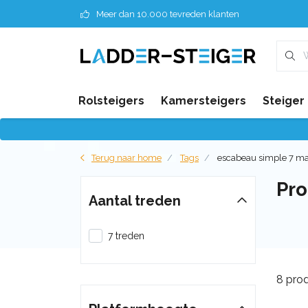
Meer dan 10.000 tevreden klanten
Rolsteigers
Kamersteigers
Steiger
Terug naar home
Tags
escabeau simple 7 m
Pro
Aantal treden
7 treden
8 pro