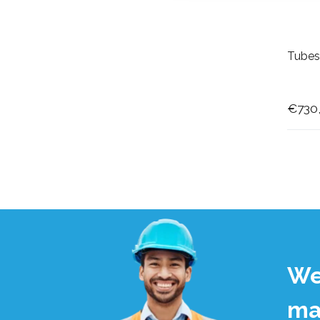
Tubes
€730
We
ma