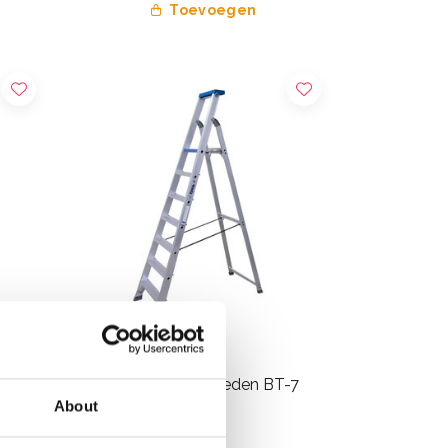
Toevoegen
dtrap
ASC bordestrap 7 treden BT-7
About