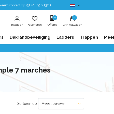
eem contact op +32 (0) 496 532 330
Leverbaar uit voorraad
0
0
Inloggen
Favorieten
Offerte
Winkelwagen
rs
Dakrandbeveiliging
Ladders
Trappen
Mee
mple 7 marches
Sorteren op