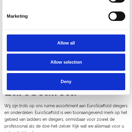
werkhoogte 8,20 m
€2.709,00
€3.241,00
€3.400,09
€4.021,15
Marketing
Excl. Btw
Excl. Btw
Bekijk product
Bekijk product
Allow all
1
2
3
4
5
..
15
Allow selection
Deny
EuroScaffold
Wij zijn trots op ons ruime assortiment aan EuroScaffold steigers
en onderdelen. EuroScaffold is een toonaangevend merk op het
gebied van ladders en steigers, onmisbaar voor zowel de
professional als de doe-het-zelver. Kijk wat we allemaal voor u