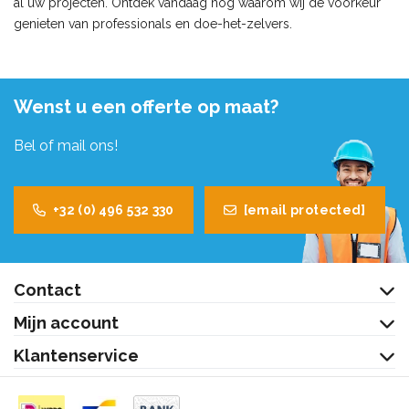
al uw projecten. Ontdek vandaag nog waarom wij de voorkeur
genieten van professionals en doe-het-zelvers.
Wenst u een offerte op maat?
Bel of mail ons!
+32 (0) 496 532 330
[email protected]
Contact
Mijn account
Klantenservice