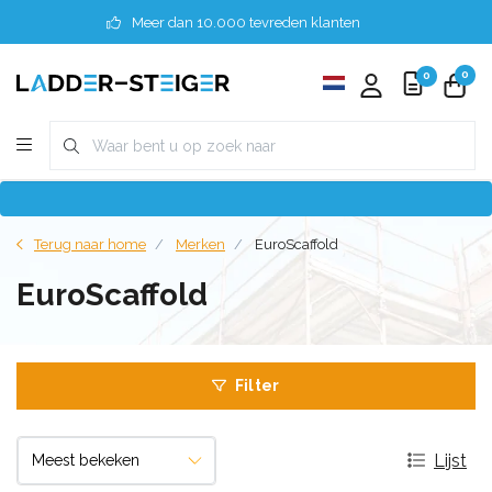
Meer dan 10.000 tevreden klanten
0
0
Terug naar home
Merken
EuroScaffold
EuroScaffold
Filter
Lijst