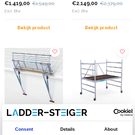
€1.419,00
€2.149,00
€1.549,00
€2.379,00
Excl. Btw
Excl. Btw
Bekijk product
Bekijk product
SGS Edge
Kamersteiger
dakrandbeveiliging 3
EuroScaffold 135x190
Consent
Details
About
meter schuin dak
werkhoogte 3 m