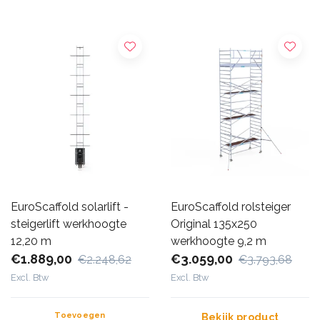
EuroScaffold solarlift -
EuroScaffold rolsteiger
steigerlift werkhoogte
Original 135x250
12,20 m
werkhoogte 9,2 m
€1.889,00
€3.059,00
€2.248,62
€3.793,68
Excl. Btw
Excl. Btw
Toevoegen
Bekijk product