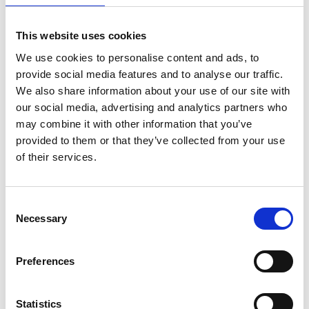
€1.116,00
€667,00
€1.284,74
€789,86
Excl.
Excl.
Btw
Btw
This website uses cookies
We use cookies to personalise content and ads, to
Bekijk product
Bekijk product
provide social media features and to analyse our traffic.
We also share information about your use of our site with
our social media, advertising and analytics partners who
may combine it with other information that you’ve
provided to them or that they’ve collected from your use
of their services.
Consent
Necessary
Selection
Preferences
Steigeraanhanger 305
EuroScaffold rolsteiger
afsluitbaar
ONE XL 75x165
Statistics