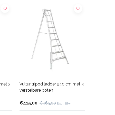
 met 3
Vultur tripod ladder 240 cm met 3
verstelbare poten
€415,00
€465,00
Excl. Btw