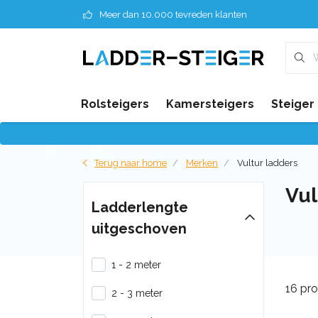
Meer dan 10.000 tevreden klanten
Rolsteigers
Kamersteigers
Steiger
Terug naar home
Merken
Vultur ladders
Vul
Ladderlengte
uitgeschoven
1 - 2 meter
16 pr
2 - 3 meter