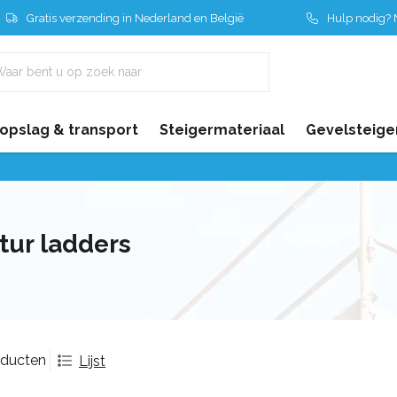
Gratis verzending in Nederland en België
Hulp nodig? N
 opslag & transport
Steigermateriaal
Gevelsteige
tur ladders
oducten
Lijst