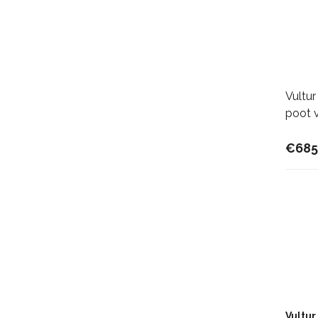
Vultur
poot 
€685
Vultur