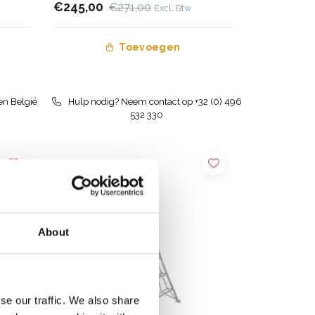
€245,00
€271,00
Excl. Btw
Toevoegen
en België
Hulp nodig? Neem contact op +32 (0) 496
532 330
About
se our traffic. We also share