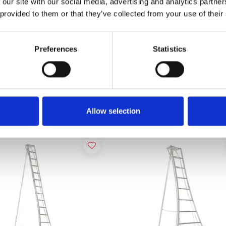
 our site with our social media, advertising and analytics partn
 provided to them or that they’ve collected from your use of their
 tripod ladder 420 cm met 3
Vultur tripod ladder 420 cm
Preferences
Statistics
elbare poten
poot verstelbaar
,00
€539,00
€715,00
€662,00
Excl. Btw
Excl. Btw
Toevoegen
Toevoegen
Allow selection