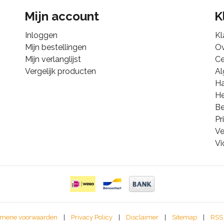
Mijn account
K
Inloggen
Kl
Mijn bestellingen
Ov
Mijn verlanglijst
Ce
Vergelijk producten
A
Ha
He
B
Pr
Ve
Vi
mene voorwaarden
|
Privacy Policy
|
Disclaimer
|
Sitemap
|
RSS