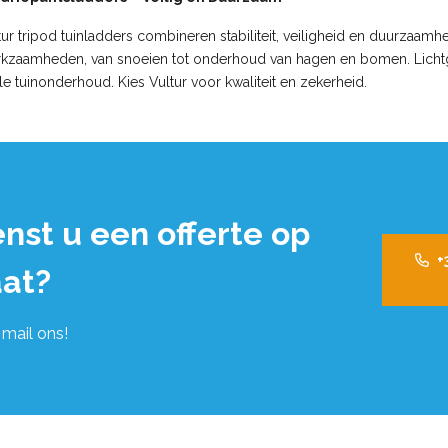
ur tripod tuinladders combineren stabiliteit, veiligheid en duurzaamh
rkzaamheden, van snoeien tot onderhoud van hagen en bomen. Lichtge
le tuinonderhoud. Kies Vultur voor kwaliteit en zekerheid.
nst u een offerte op
+
at?
 mail ons!