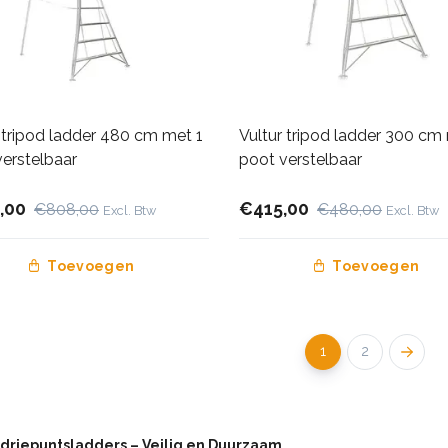
 tripod ladder 480 cm met 1
Vultur tripod ladder 300 cm
verstelbaar
poot verstelbaar
,00
€415,00
€808,00
€480,00
Excl. Btw
Excl. Btw
Toevoegen
Toevoegen
1
2
 driepuntsladders – Veilig en Duurzaam