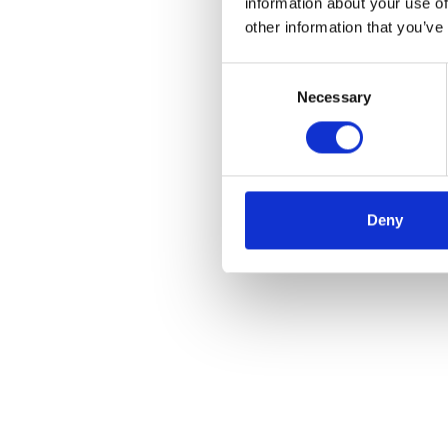
information about your use of
other information that you’ve
Consent
Vultur
Necessary
Selection
verst
€665
Deny