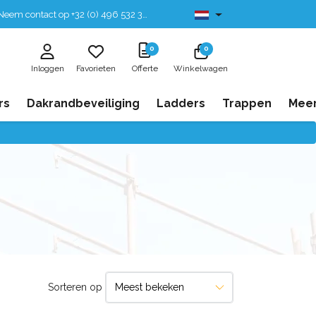
eem contact op +32 (0) 496 532 330
Leverbaar uit voorraad
0
0
Inloggen
Favorieten
Offerte
Winkelwagen
rs
Dakrandbeveiliging
Ladders
Trappen
Mee
Sorteren op