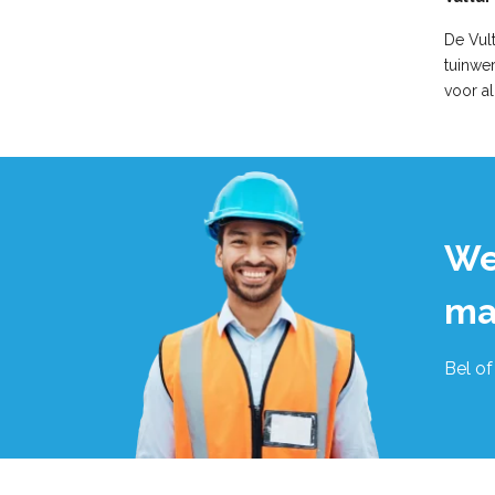
De Vult
tuinwe
voor al
We
ma
Bel of