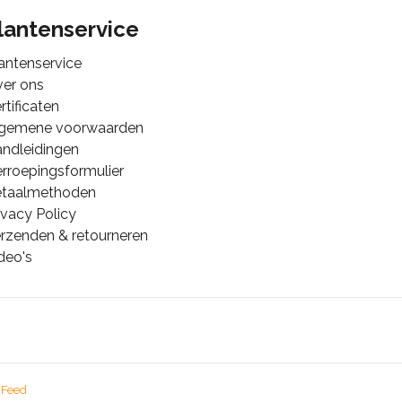
lantenservice
antenservice
er ons
rtificaten
lgemene voorwaarden
ndleidingen
rroepingsformulier
etaalmethoden
ivacy Policy
rzenden & retourneren
deo's
 Feed