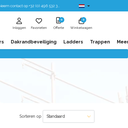
eem contact op +32 (0) 496 532 330
Leverbaar uit voorraad
0
0
Inloggen
Favorieten
Offerte
Winkelwagen
rs
Dakrandbeveiliging
Ladders
Trappen
Mee
Sorteren op