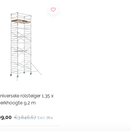
iversele rolsteiger 1,35 x
werkhoogte 9,2 m
09,00
€3.846,67
Excl. Btw