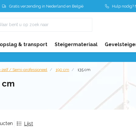
Gratis verzending in Nederland en België
Hulp nodig? N
 opslag & transport
Steigermateriaal
Gevelsteige
-zelf / Semi-professioneel
190 cm
135 cm
5 cm
ducten
Lijst