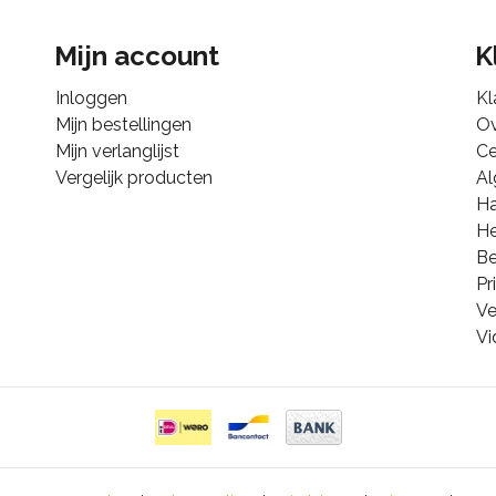
Mijn account
K
Inloggen
Kl
Mijn bestellingen
Ov
Mijn verlanglijst
Ce
Vergelijk producten
A
Ha
He
B
Pr
Ve
Vi