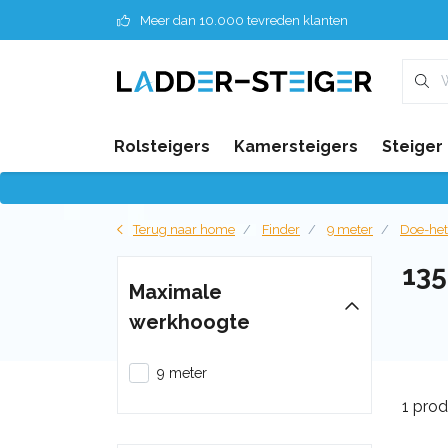
Meer dan 10.000 tevreden klanten
Rolsteigers
Kamersteigers
Steiger
Terug naar home
Finder
9 meter
Doe-het
13
Maximale
werkhoogte
9 meter
1 pro