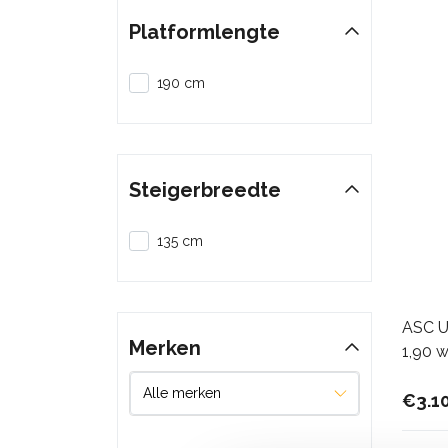
Platformlengte
190 cm
Steigerbreedte
135 cm
ASC Un
Merken
1,90 
€3.1