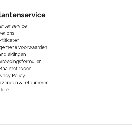
lantenservice
antenservice
er ons
rtificaten
lgemene voorwaarden
ndleidingen
rroepingsformulier
etaalmethoden
ivacy Policy
rzenden & retourneren
deo's