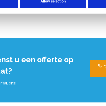
Allow selection
nst u een offerte op
+
at?
 mail ons!