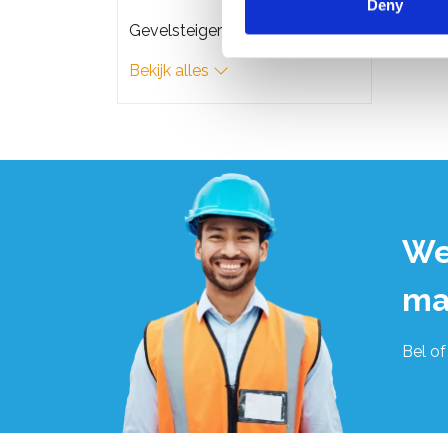
Deny
Gevelsteigers
Bekijk alles
We
ma
Bel of