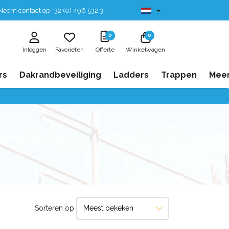
eem contact op +32 (0) 496 532 330
Leverbaar uit voorraad
0
0
Inloggen
Favorieten
Offerte
Winkelwagen
rs
Dakrandbeveiliging
Ladders
Trappen
Mee
Sorteren op