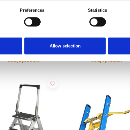
Preferences
Statistics
adder met platform 3x4
Little Jumbo werkbordes
en
Compact 3 treden
,00
€224,00
Excl. Btw
Excl. Btw
Allow selection
Bekijk product
Bekijk product