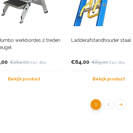
e Jumbo werkbordes 2 treden
Ladderafstandhouder staal
eugel
,00
€64,00
€264,00
€69,00
Excl. Btw
Excl. Btw
Bekijk product
Bekijk product
1
2