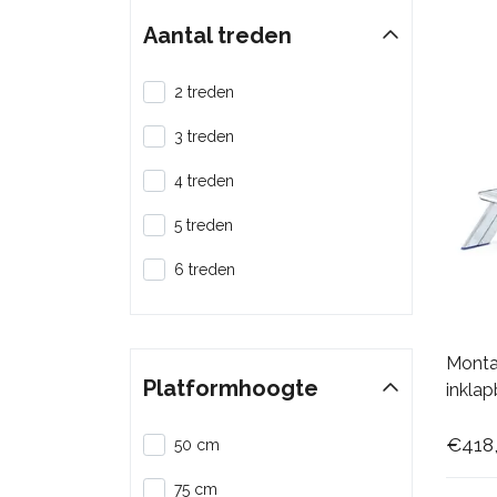
Aantal treden
2 treden
3 treden
4 treden
5 treden
6 treden
Monta
Platformhoogte
inklap
€418
50 cm
75 cm