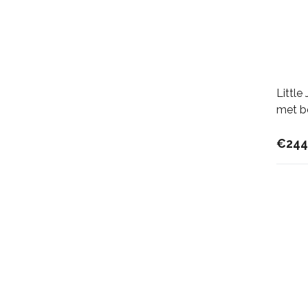
Littl
met b
€244