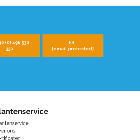
32 (0) 496 532
330
[email protected]
lantenservice
antenservice
er ons
rtificaten