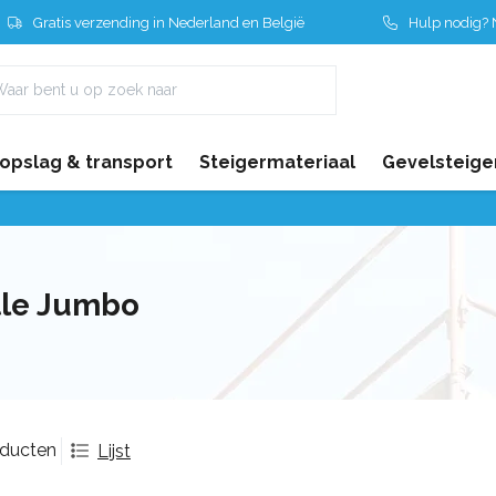
Gratis verzending in Nederland en België
Hulp nodig? N
 opslag & transport
Steigermateriaal
Gevelsteige
tle Jumbo
oducten
Lijst