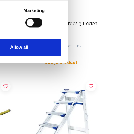
Marketing
Little Jumbo werkbordes 3 treden
met beugel
€295,00
€315,00
Excl. Btw
Allow all
Bekijk product