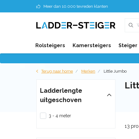
Meer dan 10.000 tevreden klanten
Rolsteigers
Kamersteigers
Steiger
Terug naar home
Merken
Little Jumbo
Lit
Ladderlengte
uitgeschoven
3 - 4 meter
13 pr