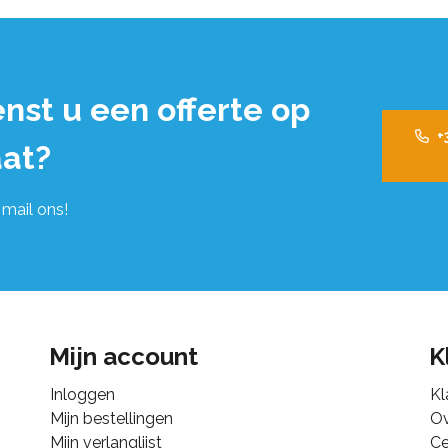
nst u een offerte op
+
at?
 mail ons!
Mijn account
K
Inloggen
Kl
Mijn bestellingen
Ov
Mijn verlanglijst
Ce