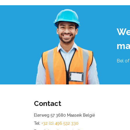
We
ma
Bel of
Contact
Elerweg 57 3680 Maaseik België
Tel:
+32 (0) 496 532 330