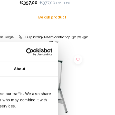
€357,00
€377,00
Excl. Btw
Bekijk product
en België
Hulp nodig? Neem contact op +32 (0) 496
532 330
About
se our traffic. We also share
ers who may combine it with
 services.