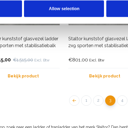
Allow selection
r kunststof glasvezel ladder
Staltor kunststof glasvezel 
porten met stabilisatiebalk
2x9 sporten met stabilisatie
55,00
€801,00
€1.515,00
Excl. Btw
Excl. Btw
Bekijk product
Bekijk product
1
2
3
4
op zoek naar een ladder of trapladder van het merk Staltor? Dan bent u