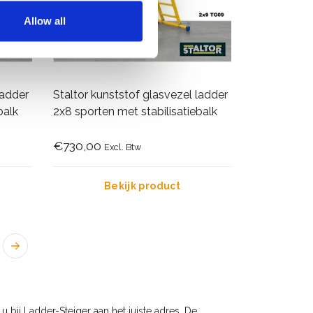
Allow all
ladder
Staltor kunststof glasvezel ladder
balk
2x8 sporten met stabilisatiebalk
€730,00
Excl. Btw
Bekijk product
 bij Ladder-Steiger aan het juiste adres. De