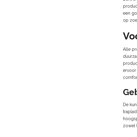
produc
een go
op zoe
Vo
Alle p
duurza
produc
ervoor
comfort
Geb
De kun
traplad
hoogspa
zowel l