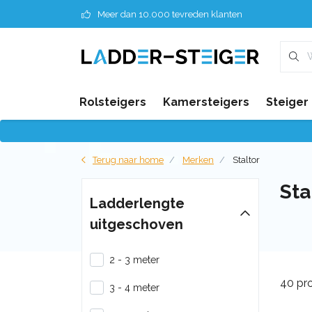
Meer dan 10.000 tevreden klanten
Rolsteigers
Kamersteigers
Steiger
Terug naar home
Merken
Staltor
Sta
Ladderlengte
uitgeschoven
2 - 3 meter
40 pr
3 - 4 meter