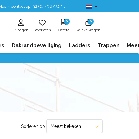
eem contact op +32 (0) 496 532 330
Leverbaar uit voorraad
0
0
Inloggen
Favorieten
Offerte
Winkelwagen
rs
Dakrandbeveiliging
Ladders
Trappen
Mee
Sorteren op