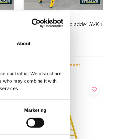
r GVK 1
Staltor kunststof trapladder GVK 1
x 6 treden
About
€768,00
Excl. Btw
Bekijk product
se our traffic. We also share
ers who may combine it with
 services.
Marketing