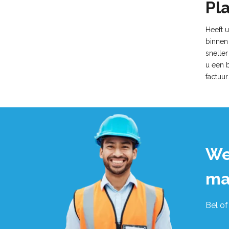
Pl
Heeft 
binnen
snelle
u een 
factuur.
We
ma
Bel of