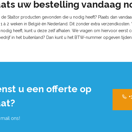
aats uw bestelling vandaag n
u de Staltor producten gevonden die u nodig heeft? Plaats dan vanda
 1 à 2 weken in België én Nederland. Dit zonder extra verzendkosten
r nodig heeft, kunt u deze zelf afhalen. We vragen om hiervoor eerst 
bedrijf in het buitenland? Dan kunt u het BTW-nummer opgeven tijden
nst u een offerte op
+
at?
 mail ons!