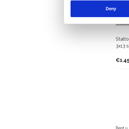
Deny
Stalto
3x13 s
€1.4
Bent u 