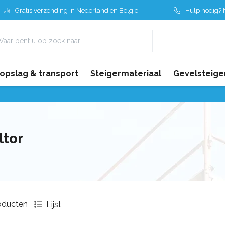
Gratis verzending in Nederland en België
Hulp nodig? N
 opslag & transport
Steigermateriaal
Gevelsteige
ltor
oducten
Lijst