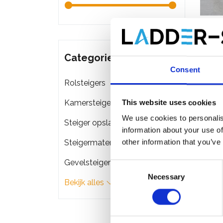
Stalto
GVK 2
Categorieën
Consent
€889
Rolsteigers
Kamersteigers
This website uses cookies
We use cookies to personalis
Steiger opslag & transport
information about your use of
other information that you’ve
Steigermateriaal
Gevelsteigers
Consent
Necessary
Selection
Bekijk alles