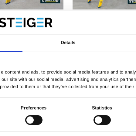
r dubbele trap kunststof
Staltor kunststof trapladde
x8 treden
x 3 treden
Details
,00
€503,00
Excl. Btw
Excl. Btw
Bekijk product
Bekijk product
e content and ads, to provide social media features and to analy
 our site with our social media, advertising and analytics partn
 provided to them or that they’ve collected from your use of their
Preferences
Statistics