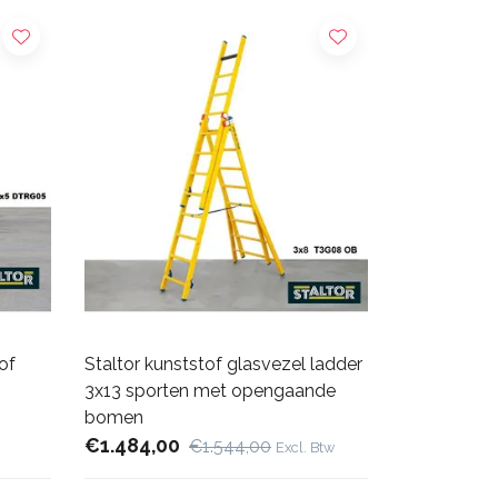
of
Staltor kunststof glasvezel ladder
3x13 sporten met opengaande
bomen
€1.484,00
€1.544,00
Excl. Btw