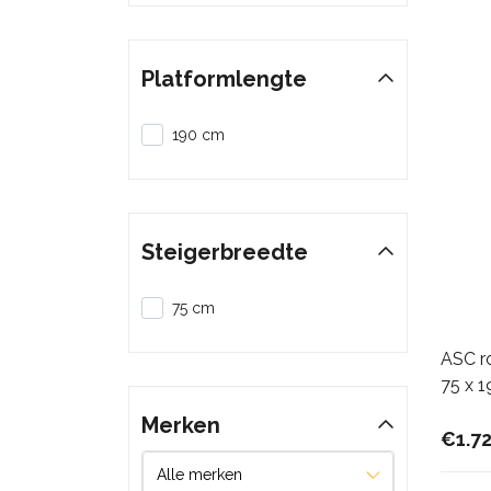
Platformlengte
190 cm
Steigerbreedte
75 cm
ASC ro
75 x 
Merken
€1.7