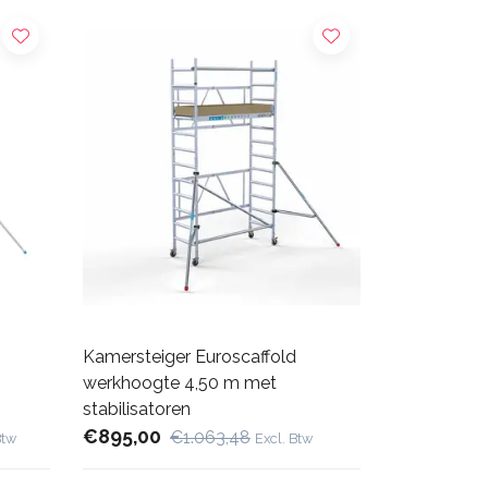
Kamersteiger Euroscaffold
werkhoogte 4,50 m met
stabilisatoren
€895,00
€1.063,48
Btw
Excl. Btw