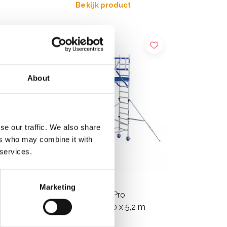
Bekijk product
About
se our traffic. We also share
ers who may combine it with
 services.
Marketing
ASC rolsteiger AGS Pro
dubbelzijdig 75 x 190 x 5,2 m
werkhoogte