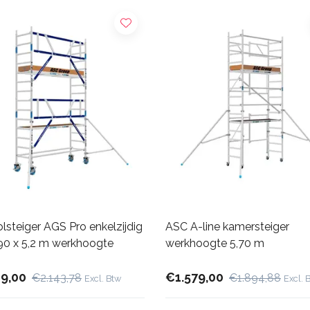
lsteiger AGS Pro enkelzijdig
ASC A-line kamersteiger
190 x 5,2 m werkhoogte
werkhoogte 5,70 m
29,00
€1.579,00
€2.143,78
€1.894,88
Excl. Btw
Excl. 