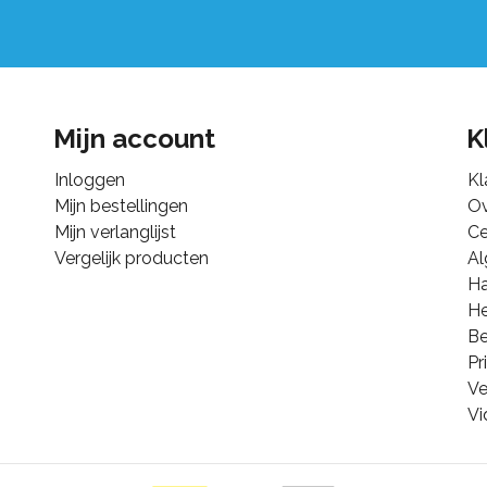
Mijn account
K
Inloggen
Kl
Mijn bestellingen
Ov
Mijn verlanglijst
Ce
Vergelijk producten
A
Ha
He
B
Pr
Ve
Vi