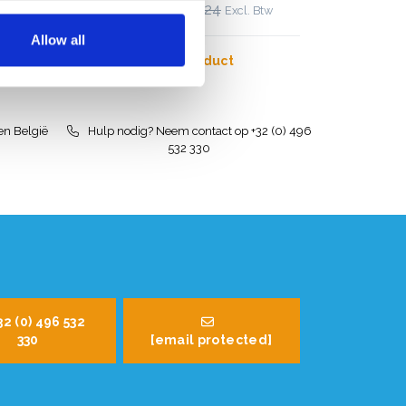
€2.099,00
€2.597,24
Btw
Excl. Btw
Allow all
Bekijk product
en België
Hulp nodig? Neem contact op +32 (0) 496
532 330
32 (0) 496 532
330
[email protected]