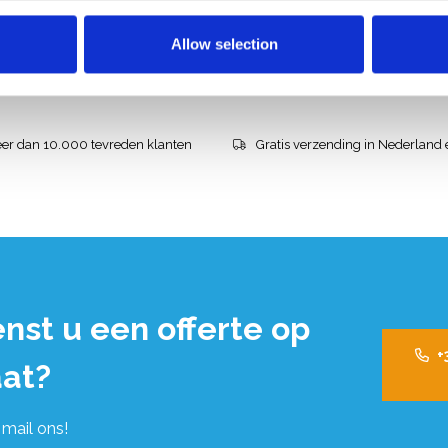
39,00
€1.293,00
€1.489,00
€1.544,62
Excl. Btw
Excl. 
Allow selection
Bekijk product
Bekijk product
er dan 10.000 tevreden klanten
Gratis verzending in Nederland 
nst u een offerte op
+
at?
 mail ons!