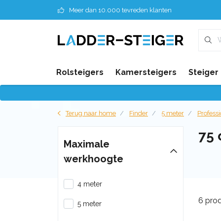
Meer dan 10.000 tevreden klanten
Rolsteigers
Kamersteigers
Steiger
Terug naar home
Finder
5 meter
Profess
75
Maximale
werkhoogte
4 meter
6 pro
5 meter