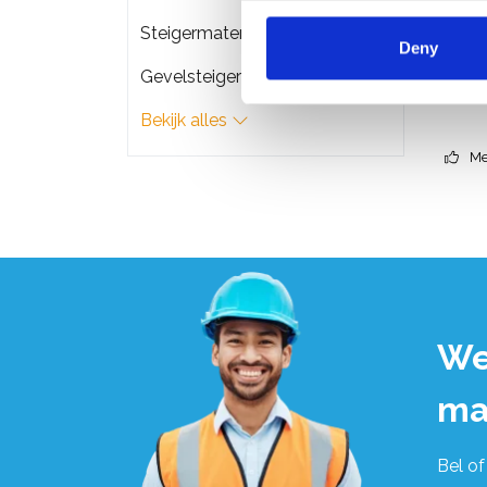
€1.3
Steigermateriaal
Deny
Gevelsteigers
Bekijk alles
Me
We
ma
Bel of