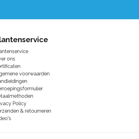
lantenservice
antenservice
er ons
rtificaten
lgemene voorwaarden
ndleidingen
rroepingsformulier
etaalmethoden
ivacy Policy
rzenden & retourneren
deo's