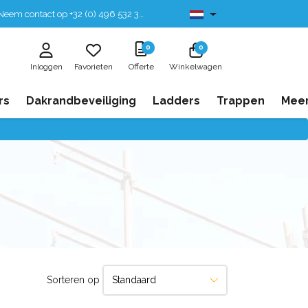
eem contact op +32 (0) 496 532 330
Leverbaar uit voorraad
0
0
Inloggen
Favorieten
Offerte
Winkelwagen
rs
Dakrandbeveiliging
Ladders
Trappen
Mee
Sorteren op