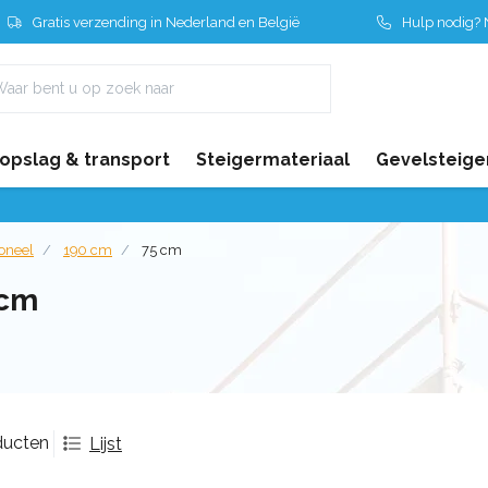
Gratis verzending in Nederland en België
Hulp nodig? N
 opslag & transport
Steigermateriaal
Gevelsteige
ioneel
190 cm
75 cm
 cm
ducten
Lijst