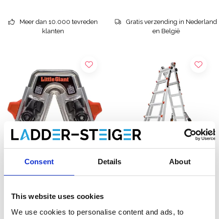
Meer dan 10.000 tevreden
Gratis verzending in Nederland
klanten
en België
Consent
Details
About
Little Giant ladder trestle
Little Giant
brackets
telescoopladder
This website uses cookies
Conquest 4x6
€49,00
€666,00
Excl. Btw
Excl. Btw
We use cookies to personalise content and ads, to