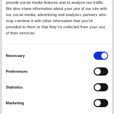
provide social media features and to analyse our traffic.
We also share information about your use of our site with
Bekijk product
Bekijk product
our social media, advertising and analytics partners who
may combine it with other information that you’ve
provided to them or that they’ve collected from your use
of their services.
Consent
Necessary
Selection
Preferences
Little Giant ladderbank
Little Giant muurafhouder
Statistics
Marketing
€79,00
€99,00
€84,00
Excl. Btw
Excl. Btw