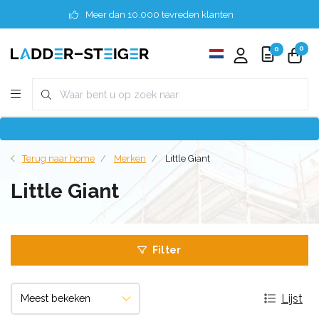
Meer dan 10.000 tevreden klanten
0
0
Terug naar home
Merken
Little Giant
Little Giant
Filter
Lijst